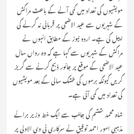
مویشیوں کی تعداد میں کمی آنے کے باعث مراکش
کے شہریوں سے عید الاضحی پر قربانی نہ کرنے کی
اپیل کی ہے۔ اردو نیوز کے مطابق انہوں نے
مراکش کے شہریوں سے کہا ہے کہ وہ رواں سال
عید الاضحی کے موقع پر جانور ذبح کرنے سے گریز
کریں کیونکہ برسوں کی خشک سالی کے بعد مویشیوں
کی تعداد میں کمی آئی ہے۔
شاہ محمد ششم کی جانب سے ایک خط وزیر برائے
مذہبی امور احمد توفیق نے سرکاری ٹی وی الاولی پر