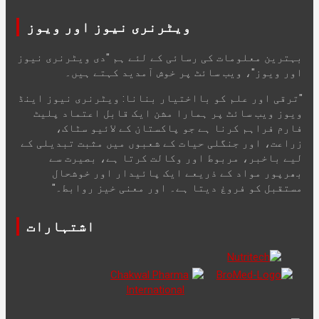
ویٹرنری نیوز اور ویوز
بہترین معلومات کی رسائی کے لئے ہم "دی ویٹرنری نیوز
اور ویوز"، ویب سائٹ پر خوش آمدید کہتے ہیں۔
"ترقی اور علم کو بااختیار بنانا: ویٹرنری نیوز اینڈ
ویوز ویب سائٹ پر ہمارا مشن ایک قابل اعتماد پلیٹ
فارم فراہم کرنا ہے جو پاکستان کے لائیو سٹاک،
زراعت، اور جنگلی حیات کے شعبوں میں مثبت تبدیلی کے
لیے باخبر، مربوط اور وکالت کرتا ہے، بصیرت سے
بھرپور مواد کے ذریعے ایک پائیدار اور خوشحال
مستقبل کو فروغ دیتا ہے۔ اور معنی خیز روابط۔"
اشتہارات