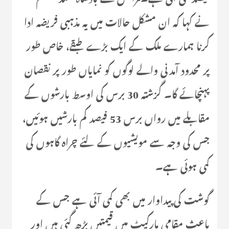
نے کہا کہ ان مشکل حالات میں یہ مذہبی فریضہ ادا
کرنا ہمارے ملک کے ایک بڑے طبقے، خاص طور
پر محدود آمدنی والے لوگوں کو نمایاں طور پر نقصان
پہنچائے گا۔ گزشتہ 30 برس کی اوسط بارشوں کے
مقابلے میں رواں برس 53 فیصد کم بارشیں ہوئیں،
جس کی وجہ سے مویشیوں کے لئے چراہ گاہوں کی
کمی ہوئی ہے۔
گوشت کی پیداوار میں بھی کمی آئی ہے جس کے
باعث مقامی مارکیٹ میں قیمتیں بڑھ گئی ہیں اور