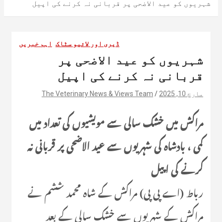
شہریوں کو عید الاضحی پر قربانی نہ کرنے کی اپیل
ڈیری اور لائیو سٹاک
اہم خبریں
شہریوں کو عید الاضحی پر
قربانی نہ کرنے کی اپیل
مارچ 10, 2025
The Veterinary News & Views Team
مراکش میں خشک سالی سے مویشیوں کی تعداد میں
کمی ، بادشاہ کی شہریوں سے عید الاضحی پر قربانی نہ
کرنے کی اپیل
رباط (اے پی پی) مراکش کے شاہ محمد ششم نے
مراکش کے شہریوں سے خشک سالی کے بعد