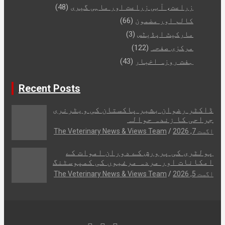
زراعت، آبی زراعت اور ماہی گیری
(48)
کالم اور مضمون
(66)
مارکیٹ اپڈیٹس
(3)
مرکزی صفحہ
(122)
ہفت روزہ اخبار
(43)
Recent Posts
ڈاکٹر رضوان بشیر پاکستان کی ویٹرنری
جراحی کا زندہ حوالہ
اگست 7, 2026
The Veterinary News & Views Team
پولٹری کی پرورش کے دوران اموات کے
امکانات اور مردہ مرغیوں کی کمپوسٹنگ
اگست 5, 2026
The Veterinary News & Views Team