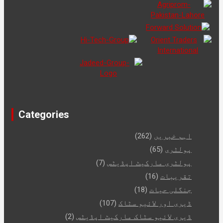
Categories
اہم خبریں
(262)
پولٹری
(65)
پولٹری مارکیٹ اپڈیٹس
(7)
تقریبات
(16)
جنگلی حیات
(18)
ڈیری اور لائیو سٹاک
(107)
ڈیری لائیو سٹاک مارکیٹ اپڈیٹس
(2)