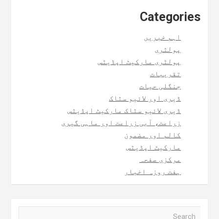
Categories
اہم خبریں
پولٹری
پولٹری مارکیٹ اپڈیٹس
تقریبات
جنگلی حیات
ڈیری اور لائیو سٹاک
ڈیری لائیو سٹاک مارکیٹ اپڈیٹس
زراعت، آبی زراعت اور ماہی گیری
کالم اور مضمون
مارکیٹ اپڈیٹس
مرکزی صفحہ
ہفت روزہ اخبار
S