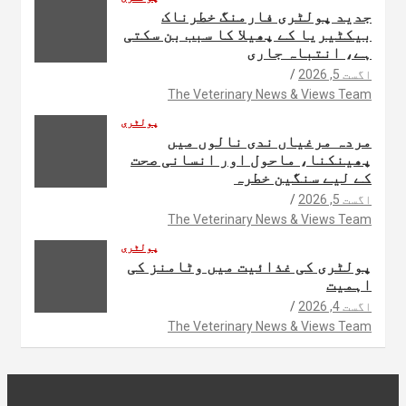
جدید پولٹری فارمنگ خطرناک
بیکٹیریا کے پھیلا کا سبب بن سکتی
ہے، انتباہ جاری
اگست 5, 2026
The Veterinary News & Views Team
پولٹری
مردہ مرغیاں ندی نالوں میں
پھینکنا، ماحول اور انسانی صحت
کے لیے سنگین خطرہ
اگست 5, 2026
The Veterinary News & Views Team
پولٹری
پولٹری کی غذائیت میں وٹامنز کی
اہمیت
اگست 4, 2026
The Veterinary News & Views Team