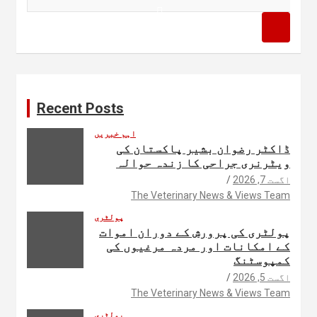
e
a
r
c
h
Recent Posts
اہم خبریں
ڈاکٹر رضوان بشیر پاکستان کی
ویٹرنری جراحی کا زندہ حوالہ
اگست 7, 2026
The Veterinary News & Views Team
پولٹری
پولٹری کی پرورش کے دوران اموات
کے امکانات اور مردہ مرغیوں کی
کمپوسٹنگ
اگست 5, 2026
The Veterinary News & Views Team
پولٹری