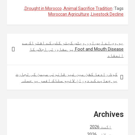
,
Drought in Morocco
,
Animal Sacrifice Tradition
Tags:
Moroccan Agriculture
,
Livestock Decline
پوسٹوں
یو وی اے ایس اور ویٹس کیئر کلب کے اشتراک سے
کی
Foot and Mouth Disease پر مشاورتی اجلاس کا
انعقاد
نیویگیشن
کوٹ رادھا کشن میں غیر قانونی سیمن کی تجارت
پر چھاپے کے دوران لائیو سٹاک افسر پر حملہ
Archives
اگست 2026
جولائی 2026