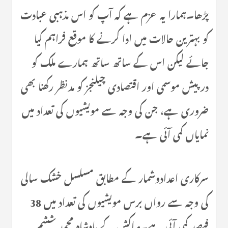
پڑھا۔ہمارا یہ عزم ہے کہ آپ کو اس مذہبی عبادت
کو بہترین حالات میں ادا کرنے کا موقع فراہم کیا
جائے لیکن اس کے ساتھ ساتھ ہمارے ملک کو
درپیش موسمی اور اقتصادی چیلنجز کو مدنظر رکھنا بھی
ضروری ہے، جن کی وجہ سے مویشیوں کی تعداد میں
نمایاں کمی آئی ہے۔
سرکاری اعدادوشمار کے مطابق مسلسل خشک سالی
کی وجہ سے رواں برس مویشیوں کی تعداد میں 38
فیصد کمی آئی ہے۔مراکش کے بادشاہ محمد ششم