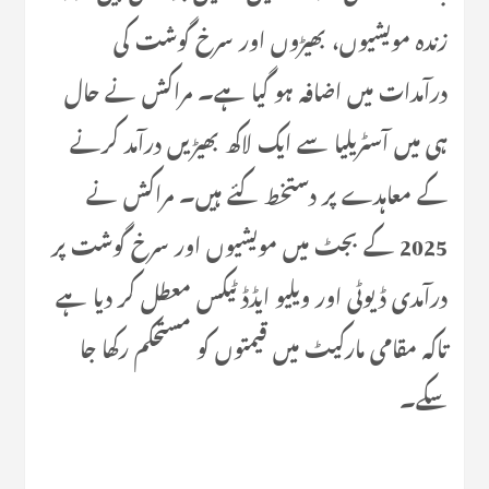
زندہ مویشیوں، بھیڑوں اور سرخ گوشت کی
درآمدات میں اضافہ ہو گیا ہے۔ مراکش نے حال
ہی میں آسٹریلیا سے ایک لاکھ بھیڑیں درآمد کرنے
کے معاہدے پر دستخط کئے ہیں۔ مراکش نے
2025 کے بجٹ میں مویشیوں اور سرخ گوشت پر
درآمدی ڈیوٹی اور ویلیو ایڈڈ ٹیکس معطل کر دیا ہے
تاکہ مقامی مارکیٹ میں قیمتوں کو مستحکم رکھا جا
سکے۔