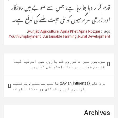
قدم قرار دیا جا رہا ہے، جس سے صوبے میں روزگار
اور زرعی سرگرمیوں کو نئی جہت ملنے کی توقع ہے۔
,
Punjab Agriculture
,
Apna Khet Apna Rozgar
Tags:
Youth Employment
,
Sustainable Farming
,
Rural Development
پوسٹوں
سردیوں میں جانوروں کے باڑوں میں امونیا گیس:
کی
خاموش خطرہ اور مؤثر احتیاطی تدابیر
نیویگیشن
برڈ فلو (Avian Influenza): عالمی پس منظر، سائنسی
بنیادیں اور پاکستان پر ممکنہ اثرات
Archives