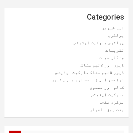
Categories
اہم خبریں
پولٹری
پولٹری مارکیٹ اپڈیٹس
تقریبات
جنگلی حیات
ڈیری اور لائیو سٹاک
ڈیری لائیو سٹاک مارکیٹ اپڈیٹس
زراعت، آبی زراعت اور ماہی گیری
کالم اور مضمون
مارکیٹ اپڈیٹس
مرکزی صفحہ
ہفت روزہ اخبار