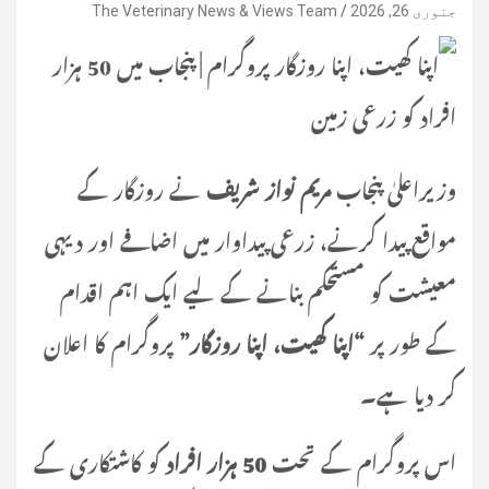
جنوری 26, 2026
The Veterinary News & Views Team
وزیراعلیٰ پنجاب
مریم نواز شریف
نے روزگار کے
مواقع پیدا کرنے، زرعی پیداوار میں اضافے اور دیہی
معیشت کو مستحکم بنانے کے لیے ایک اہم اقدام
کے طور پر
“اپنا کھیت، اپنا روزگار”
پروگرام کا اعلان
کر دیا ہے۔
اس پروگرام کے تحت
50 ہزار افراد
کو کاشتکاری کے