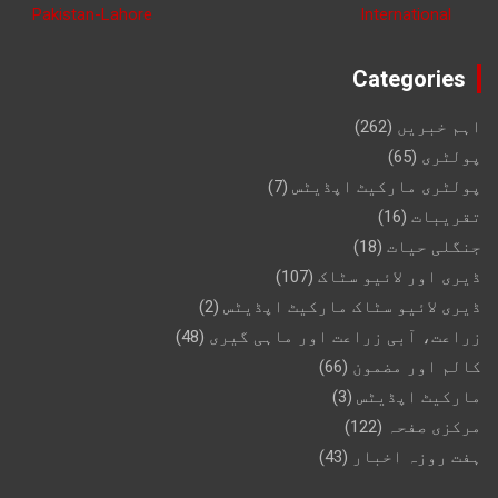
Categories
اہم خبریں
(262)
پولٹری
(65)
پولٹری مارکیٹ اپڈیٹس
(7)
تقریبات
(16)
جنگلی حیات
(18)
ڈیری اور لائیو سٹاک
(107)
ڈیری لائیو سٹاک مارکیٹ اپڈیٹس
(2)
زراعت، آبی زراعت اور ماہی گیری
(48)
کالم اور مضمون
(66)
مارکیٹ اپڈیٹس
(3)
مرکزی صفحہ
(122)
ہفت روزہ اخبار
(43)