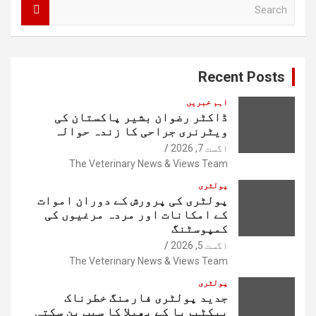
S
e
a
r
c
Recent Posts
h
اہم خبریں
ڈاکٹر رضوان بشیر پاکستان کی
ویٹرنری جراحی کا زندہ حوالہ
اگست 7, 2026
The Veterinary News & Views Team
پولٹری
پولٹری کی پرورش کے دوران اموات
کے امکانات اور مردہ مرغیوں کی
کمپوسٹنگ
اگست 5, 2026
The Veterinary News & Views Team
پولٹری
جدید پولٹری فارمنگ خطرناک
بیکٹیریا کے پھیلا کا سبب بن سکتی