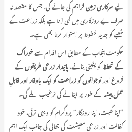
لیے
سرکاری زمین
فراہم کی جائے گی، جس کا مقصد نہ
صرف بے روزگاری میں کمی لانا ہے بلکہ زراعت کے
شعبے کو جدید خطوط پر استوار کرنا بھی ہے۔
حکومت پنجاب کے مطابق اس اقدام سے
خوراک
کے تحفظ
کو یقینی بنانے،
پائیدار زرعی طریقوں
کے
فروغ اور
نوجوانوں کو زراعت کو ایک باوقار اور قابلِ
عمل پیشہ
کے طور پر اپنانے کی ترغیب ملے گی۔
“اپنا کھیت، اپنا روزگار” پروگرام کو دیہی ترقی، خود
کفالت اور زرعی معیشت کی بحالی کی جانب ایک اہم