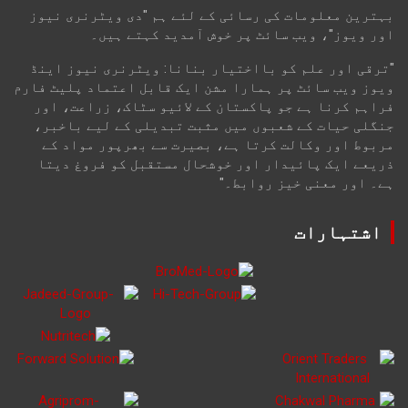
بہترین معلومات کی رسائی کے لئے ہم "دی ویٹرنری نیوز
اور ویوز"، ویب سائٹ پر خوش آمدید کہتے ہیں۔
"ترقی اور علم کو بااختیار بنانا: ویٹرنری نیوز اینڈ
ویوز ویب سائٹ پر ہمارا مشن ایک قابل اعتماد پلیٹ فارم
فراہم کرنا ہے جو پاکستان کے لائیو سٹاک، زراعت، اور
جنگلی حیات کے شعبوں میں مثبت تبدیلی کے لیے باخبر،
مربوط اور وکالت کرتا ہے، بصیرت سے بھرپور مواد کے
ذریعے ایک پائیدار اور خوشحال مستقبل کو فروغ دیتا
ہے۔ اور معنی خیز روابط۔"
اشتہارات