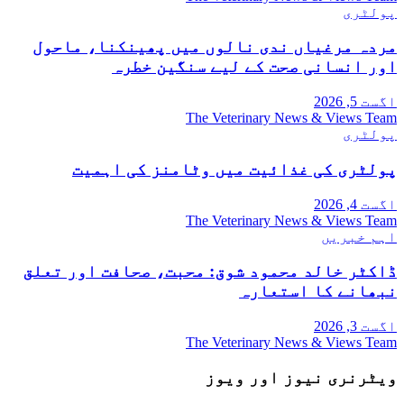
پولٹری
مردہ مرغیاں ندی نالوں میں پھینکنا، ماحول
اور انسانی صحت کے لیے سنگین خطرہ
اگست 5, 2026
The Veterinary News & Views Team
پولٹری
پولٹری کی غذائیت میں وٹامنز کی اہمیت
اگست 4, 2026
The Veterinary News & Views Team
اہم خبریں
ڈاکٹر خالد محمود شوق: محبت، صحافت اور تعلق
نبھانے کا استعارہ
اگست 3, 2026
The Veterinary News & Views Team
ویٹرنری نیوز اور ویوز