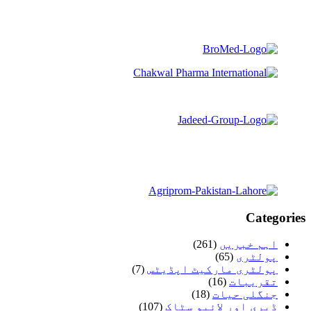
Categories
اہم خبریں
(261)
پولٹری
(65)
پولٹری مارکیٹ اپڈیٹس
(7)
تقریبات
(16)
جنگلی حیات
(18)
ڈیری اور لائیو سٹاک
(107)