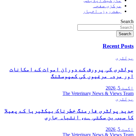
مارکیٹ اپڈیٹس
مرکزی صفحہ
ہفت روزہ اخبار
Search
Search
Recent Posts
پولٹری
پولٹری کی پرورش کے دوران اموات کے امکانات
اور مردہ مرغیوں کی کمپوسٹنگ
اگست 5, 2026
The Veterinary News & Views Team
پولٹری
جدید پولٹری فارمنگ خطرناک بیکٹیریا کے پھیلا
کا سبب بن سکتی ہے، انتباہ جاری
اگست 5, 2026
The Veterinary News & Views Team