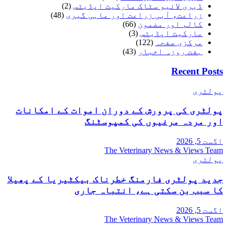
ڈیری لائیو سٹاک مارکیٹ اپڈیٹس
(2)
زراعت، آبی زراعت اور ماہی گیری
(48)
کالم اور مضمون
(66)
مارکیٹ اپڈیٹس
(3)
مرکزی صفحہ
(122)
ہفت روزہ اخبار
(43)
Recent Posts
پولٹری
پولٹری کی پرورش کے دوران اموات کے امکانات
اور مردہ مرغیوں کی کمپوسٹنگ
اگست 5, 2026
The Veterinary News & Views Team
پولٹری
جدید پولٹری فارمنگ خطرناک بیکٹیریا کے پھیلا
کا سبب بن سکتی ہے، انتباہ جاری
اگست 5, 2026
The Veterinary News & Views Team