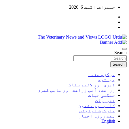
Skip
جمعرات, اگست 6, 2026
to
content
Pakistan's Trusted Veterinary, Dairy, Poultry & Agriculture News
The Veterinary News & Views
Search
Search
مرکزی صفحہ
پولٹری
ڈیری اور لائیو سٹاک
زراعت، آبی زراعت اور ماہی گیری
جنگلی حیات
تقریبات
کالم اور مضمون
مارکیٹ اپڈیٹس
ہفت روزہ اخبار
English