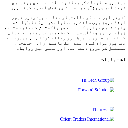
بہترین معلومات کی رسائی کے لئے ہم "دی ویٹرنری
نیوز اور ویوز"، ویب سائٹ پر خوش آمدید کہتے ہیں۔
"ترقی اور علم کو بااختیار بنانا: ویٹرنری نیوز
اینڈ ویوز ویب سائٹ پر ہمارا مشن ایک قابل اعتماد
پلیٹ فارم فراہم کرنا ہے جو پاکستان کے لائیو سٹاک،
زراعت، اور جنگلی حیات کے شعبوں میں مثبت تبدیلی
کے لیے باخبر، مربوط اور وکالت کرتا ہے، بصیرت سے
بھرپور مواد کے ذریعے ایک پائیدار اور خوشحال
مستقبل کو فروغ دیتا ہے۔ اور معنی خیز روابط۔"
اشتہارات