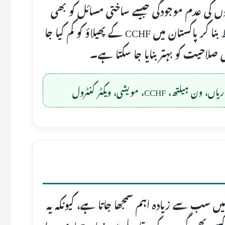
انوں کی عدم موجودگی جیسے ساختی مسائل کو بھی
واضح کیا گیا ہے۔ مربوط کنٹرول نظام کو مضبوط بنا کر پاکستان میں CCHF کے پھیلاؤ کو کم کیا جا
 صلاحیت کو بہتر بنایا جا سکتا ہے۔
CCH، مویشی، ویکٹر کنٹرول
پوڈز میں سب سے زیادہ اہم سمجھا جاتا ہے، کیونکہ یہ
کسی بھی گروہ کے مقابلے میں زیادہ بیماری پیدا