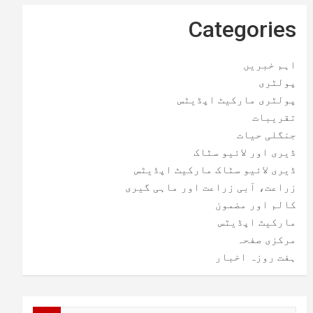
Categories
اہم خبریں
پولٹری
پولٹری مارکیٹ اپڈیٹس
تقریبات
جنگلی حیات
ڈیری اور لائیو سٹاک
ڈیری لائیو سٹاک مارکیٹ اپڈیٹس
زراعت، آبی زراعت اور ماہی گیری
کالم اور مضمون
مارکیٹ اپڈیٹس
مرکزی صفحہ
ہفت روزہ اخبار