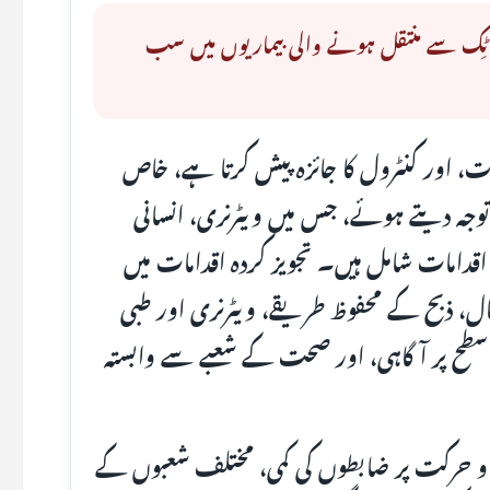
 بخار (CCHF) پاکستان میں ٹِک سے منتقل ہونے والی بیماریوں میں سب
کی ماحولیات، وبائیات، اور کنٹرول کا جائزہ پیش کرتا ہے، خاص
One Health) نقطۂ نظر پر توجہ دیتے ہوئے، جس میں ویٹرنری، انسانی
قدامات شامل ہیں۔ تجویز کردہ اقدامات میں
اری سائیڈ (acaricide) کا استعمال، ذبح کے محفوظ طریقے، ویٹرنری اور طبی
کی سطح پر آگاہی، اور صحت کے شعبے سے وابستہ
 و حرکت پر ضابطوں کی کمی، مختلف شعبوں کے