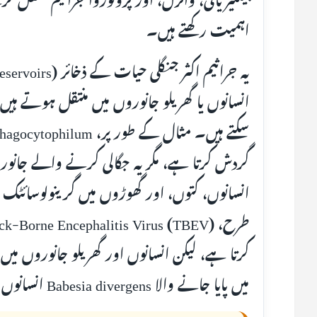
اہمیت رکھتے ہیں۔
انسانوں یا گھریلو جانوروں میں منتقل ہوتے ہیں تو
گردش کرتا ہے، مگر یہ جگالی کرنے والے جانورو
انسانوں، کتوں، اور گھوڑوں میں گرینولوسائٹ
کرتا ہے، لیکن انسانوں اور گھریلو جانوروں میں
میں پایا جانے والا Babesia divergens انسانوں میں انفیکشن کا ذریعہ بن سکتا ہے۔