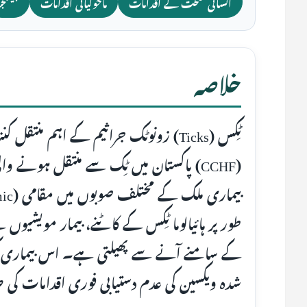
انسانی صحت کے اقدامات
ماحولیاتی اقدامات
چیلنجز
خلاصہ
ٹِکس (Ticks) زونوٹک جراثیم کے اہم منتق
(CCHF) پاکستان میں ٹِک سے منتقل ہونے
طور پر ہائیالوما ٹِکس کے کاٹنے، بیمار مویشیوں 
کے سامنے آنے سے پھیلتی ہے۔ اس بیماری کی ب
شدہ ویکسین کی عدم دستیابی فوری اقدامات کی