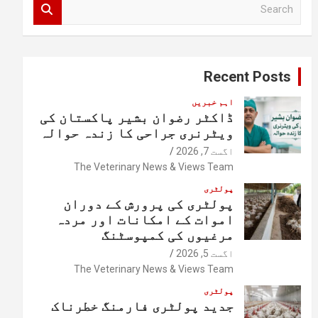
S
e
a
r
c
Recent Posts
h
اہم خبریں
ڈاکٹر رضوان بشیر پاکستان کی
ویٹرنری جراحی کا زندہ حوالہ
اگست 7, 2026
The Veterinary News & Views Team
پولٹری
پولٹری کی پرورش کے دوران
اموات کے امکانات اور مردہ
مرغیوں کی کمپوسٹنگ
اگست 5, 2026
The Veterinary News & Views Team
پولٹری
جدید پولٹری فارمنگ خطرناک