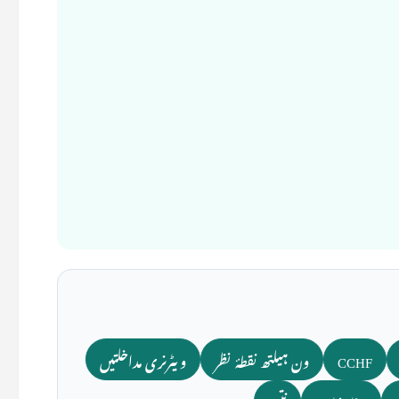
CCHF
ون ہیلتھ نقطۂ نظر
ویٹرنری مداخلتیں