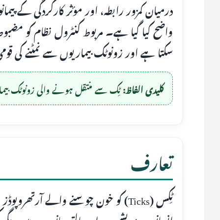
درمیان کمزور رابطہ، اور مؤثر کارکردگی کے پیم
سکتا ہے اور زونوٹک بیماریوں سے نمٹنے کی قومی
کلیدی الفاظ:
ٹِک سے منتقل ہونے والی زونوٹک بیماریاں، ون ہیلتھ، F
تعارف
ٹِکس (Ticks) کو خون چوسنے والے آرتھرو
انسانوں، مویشیوں، اور پالتو جانوروں میں دیگر 