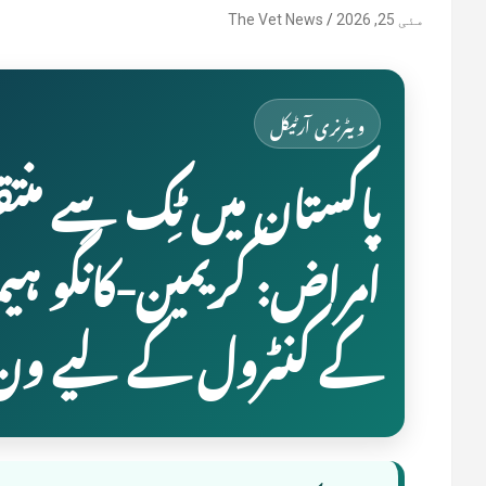
مئی 25, 2026
The Vet News
ویٹرنری آرٹیکل
پاکستان میں ٹِک سے منت
کے کنٹرول کے لیے ون ہ