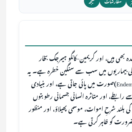
سفارشات
نتیجہ
ل کنندہ بھی ہیں، اور کریمین-کانگو ہیمرجک بخار
 والی بیماریوں میں سب سے سنگین خطرہ ہے۔ یہ
بیماری ملک کے مختلف صوبوں میں مقامی (Endemic)صورت میں پائی جاتی ہے، اور بنیادی
سے رابطے، اور متاثرہ انسانی جسمانی رطوبتوں
لند شرحِ اموات، موسمی پھیلاؤ، اور منظور
 ضرورت کو ظاہر کرتی ہے۔