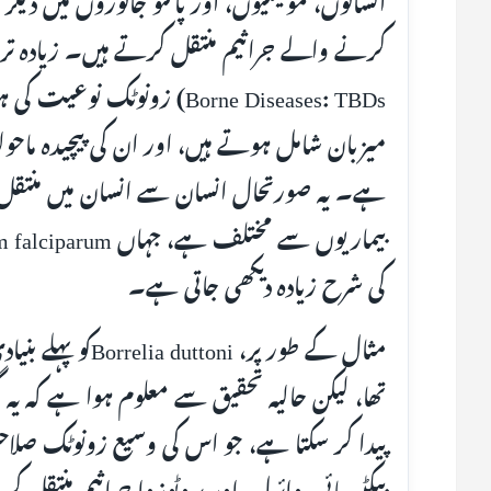
Borne Diseases: TBDs) زونوٹک
میزبان شامل ہوتے ہیں، اور ان کی پیچیدہ ماحو
ہے۔ یہ صورتحال انسان سے انسان میں منتقل ہون
کی شرح زیادہ دیکھی جاتی ہے۔
مثال کے طور پر، ni
تھا، لیکن حالیہ تحقیق سے معلوم ہوا ہے کہ یہ 
پیدا کر سکتا ہے، جو اس کی وسیع زونوٹک صلاحیت
بیکٹیریائی، وائرل، اور پروٹوزوا جراثیم منتقل