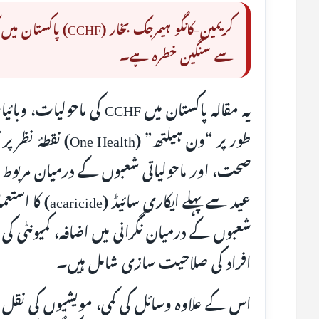
کریمین-کانگو ہیمرجک
سے سنگین خطرہ ہے۔
یہ مقالہ پاکستان میں CCHF 
طور پر “ون ہیلتھ” (
صحت، اور ماحولیاتی شعبوں کے درمیان مربوط ا
عید سے پہلے ایک
شعبوں کے درمیان نگرانی میں اضافہ، کمیونٹی 
افراد کی صلاحیت سازی شامل ہیں۔
اس کے علاوہ وسائل کی کمی، مویشیوں کی نقل