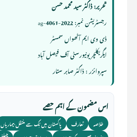
تحریر: ڈاکٹر سید محمد حسن
رجسٹریشن نمبر: 2022-ag-4061
ڈی وی ایم آٹھواں سمسٹر
ایگریکلچر یونیورسٹی آف فیصل آباد
سپروائزر : ڈاکٹر صابر ستار
اس مضمون کے اہم حصے
خلاصہ
تعارف
پاکستان میں ٹِک سے منتقل بیماریاں