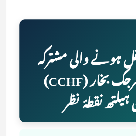
قل ہونے والی مشترکہ
امراض: کریمین-کانگو ہیمرجک بخار (CCHF)
یلتھ نقطۂ نظر