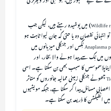
یہ جراثیم اکثر جنگلی حیات کے ذخائر (Wildlife reservoirs) میں پوشیدہ رہتے ہیں، لیکن جب
 انتہائی نقصان دہ یا حتیٰ کہ جان لیوا ثابت ہو
سکتے ہیں۔ مثال کے طور پر، Anaplasma phagocytophilum ٹِکس اور جنگلی میزبانوں میں
ں میں ٹِک سے پیدا ہونے والا بخار، اور
ک ایناپلاسموسس کا سبب بھی بن سکتا ہے۔ اسی
طرح، Tick-Borne Encephalitis Virus (TBEV) چھوٹے جنگلی زمینی ممالیہ جانوروں کو متاثر
 اعصابی مسائل پیدا کر سکتا ہے، جبکہ مویشیوں