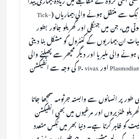
کرنے والے جراثیم منتقل کرتے ہیں۔ زیادہ تر ٹِک سے منتقل ہونے والی بیماریاں (Tick-
 نوعیت کی ہوتی ہیں، جن میں جنگلی اور گھریلو جانور بطور
لیات ان بیماریوں کے کنٹرول کو مشکل بنا دیتی
ے والی ملیریا اور دیگر مچھر سے پھیلنے والی
بیماریوں سے مختلف ہے، جہاں Plasmodium falciparum اور P. vivax کی وجہ سے انفیکشن
Borrelia duttoکو پہلے بنیادی طور پر انسانوں سے وابستہ جرثومہ سمجھا جاتا
گھریلو خنزیروں اور مرغیوں میں بھی انفیکشن
 کو ظاہر کرتا ہے۔ دنیا بھر میں ٹِکس متعدد
 کرنے کے لیے مشہور ہیں، جو طبی اور ویٹرنری