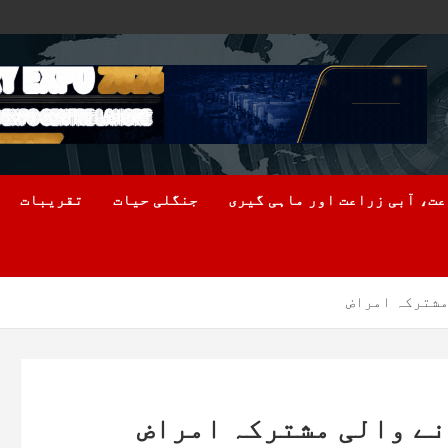
ت، آبی زراعت اور ماہی گیری
جنگلی حیات
تقریبات
مشترکہ امراض
نے والی مشترکہ امراض