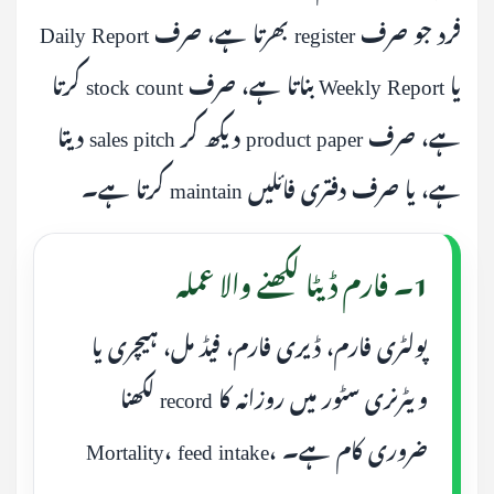
فرد جو صرف register بھرتا ہے، صرف Daily Report
یا Weekly Report بناتا ہے، صرف stock count کرتا
ہے، صرف product paper دیکھ کر sales pitch دیتا
ہے، یا صرف دفتری فائلیں maintain کرتا ہے۔
1۔ فارم ڈیٹا لکھنے والا عملہ
پولٹری فارم، ڈیری فارم، فیڈ مل، ہیچری یا
ویٹرنری سٹور میں روزانہ کا record لکھنا
ضروری کام ہے۔ Mortality، feed intake،