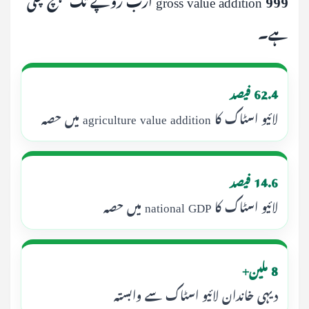
ہے۔
62.4 فیصد
لائیو اسٹاک کا agriculture value addition میں حصہ
14.6 فیصد
لائیو اسٹاک کا national GDP میں حصہ
8 ملین+
دیہی خاندان لائیو اسٹاک سے وابستہ