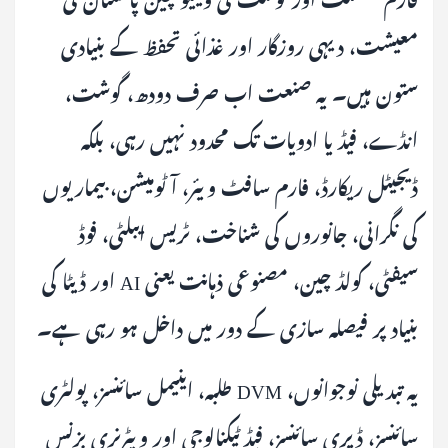
معیشت، دیہی روزگار اور غذائی تحفظ کے بنیادی
ستون ہیں۔ یہ صنعت اب صرف دودھ، گوشت،
انڈے، فیڈ یا ادویات تک محدود نہیں رہی، بلکہ
ڈیجیٹل ریکارڈ، فارم سافٹ ویئر، آٹومیشن، بیماریوں
کی نگرانی، جانوروں کی شناخت، ٹریس ایبلٹی، فوڈ
سیفٹی، کولڈ چین، مصنوعی ذہانت یعنی AI اور ڈیٹا کی
بنیاد پر فیصلہ سازی کے دور میں داخل ہو رہی ہے۔
یہ تبدیلی نوجوانوں، DVM طلبہ، اینیمل سائنسز، پولٹری
سائنسز، ڈیری سائنسز، فیڈ ٹیکنالوجی اور ویٹرنری بزنس