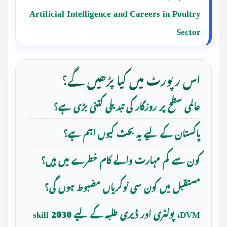
Artificial Intelligence and Careers in Poultry
Sector
اس رپورٹ میں کیا پڑھیں گے؟
عالمی سطح پر روزگار کی تبدیلی کتنی بڑی ہے؟
پاکستان کے لیے یہ بحث کیوں اہم ہے؟
کون سے کم مہارت والے کام خطرے میں ہیں؟
مستقبل میں کون سی نوکریاں مضبوط ہوں گی؟
DVM، پولٹری اور ڈیری طلبہ کے لیے 2030 skill