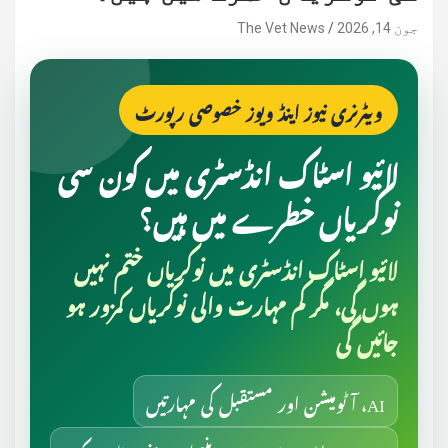
جون 14, 2026
The Vet News
ویٹرنری نیوز اینڈ ویوز خصوصی رپورٹ
لائیو اسٹاک انڈسٹری میں کون سی
نوکریاں خطرے میں ہیں؟
لائیو اسٹاک انڈسٹری میں نوکریاں ختم نہیں
ہوں گی، مگر کم مہارت والی نوکریاں کمزور ہو
جائیں گی
AI، آٹومیشن اور مستقبل کی مہارتیں