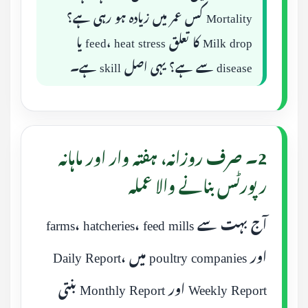
Mortality کس عمر میں زیادہ ہو رہی ہے؟
Milk drop کا تعلق feed، heat stress یا
disease سے ہے؟ یہی اصل skill ہے۔
2۔ صرف روزانہ، ہفتہ وار اور ماہانہ
رپورٹس بنانے والا عملہ
آج بہت سے farms، hatcheries، feed mills
اور poultry companies میں Daily Report،
Weekly Report اور Monthly Report بنتی