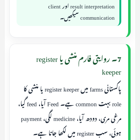
result interpretation اور client
communication سیکھیں۔
7۔ روایتی فارم منشی یا register
keeper
پاکستانی farms میں register keeper یا منشی کا
role بہت common ہے۔ Feed آیا، feed گیا،
مرغی مری، دودھ آیا، medicine لگی، payment
ہوئی، سب register میں لکھا جاتا ہے۔