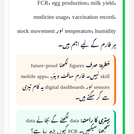
FCR، egg production، milk yield،
medicine usage، vaccination record،
temperature، humidity اور stock movement
ہر فارم کے لیے اہم ہیں۔
خطرہ:
صرف figures لکھنا future-proof
skill نہیں۔ فارم سافٹ ویئر، mobile apps،
sensors اور digital dashboards یہ کام تیزی
سے کر سکتے ہیں۔
بہتری کا راستہ:
data لکھنے کے بجائے data
سمجھنا سیکھیں۔ FCR کیوں بڑھ رہا ہے؟