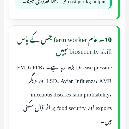
cost per kg output کو سمجھنا ضروری ہوگا۔
10۔ عام farm worker جس کے پاس
biosecurity skill نہیں
Disease pressure بڑھ رہا ہے۔ FMD، PPR،
LSD، Avian Influenza، AMR اور دیگر
infectious diseases farm profitability،
exports اور food security پر اثر ڈال سکتی
ہیں۔