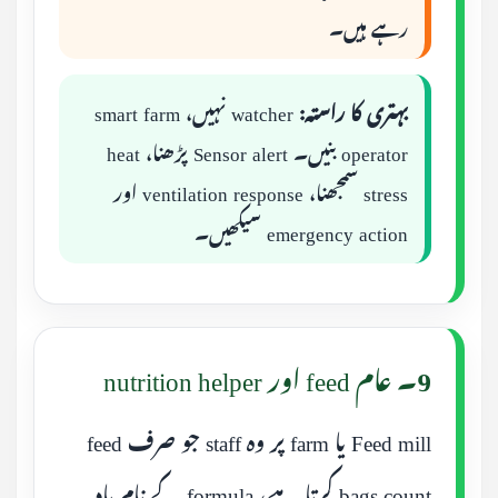
رہے ہیں۔
بہتری کا راستہ:
watcher نہیں، smart farm
operator بنیں۔ Sensor alert پڑھنا، heat
stress سمجھنا، ventilation response اور
emergency action سیکھیں۔
9۔ عام feed اور nutrition helper
Feed mill یا farm پر وہ staff جو صرف feed
bags count کرتا ہے، formula کے نام یاد