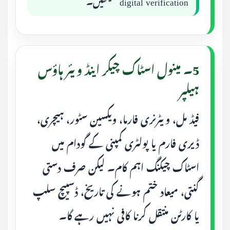
digital verification سیکھیں۔
5۔ مینول اسٹاک چیکر اینڈ ویئر ہاؤس
ہیلپر
فیڈ مل، ویٹرنری فارما، ویکسین سٹور، ہیچری،
ڈیری فارم یا پولٹری کمپنی کے گودام میں
اسٹاک چیکنگ اہم کام۔ لیکن صرف دستی
گنتی، میعاد ختم ہونے کی تاریخ، ڈسپیچ سلپ
یا کارٹن منتقل کرنا کافی نہیں رہے گا۔