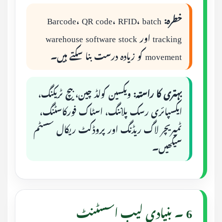
خطرہ:
Barcode، QR code، RFID، batch
tracking اور warehouse software stock
movement کو زیادہ درست بنا سکتے ہیں۔
بہتری کا راستہ:
ویکسین کولڈ چین، بیچ ٹریکنگ،
ایکسپائری رسک پلاننگ، اسٹاک فورکاسٹنگ،
ٹمپریچر لاگ ریڈنگ اور پروڈکٹ ریکال سسٹم
سیکھیں۔
6 ۔ بنیادی لیب اسسٹنٹ