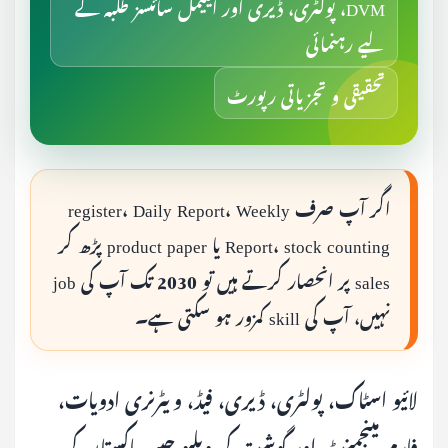
DVM، پولٹری، ڈیری اور اینیمل سائنسز طلبہ کے
لیے رہنمائی
تحقیقی و تجزیاتی رپورٹ
اگر آپ صرف register، Daily Report، Weekly
Report، stock counting یا product paper پڑھ کر
sales پر انحصار کرتے ہیں تو 2030 تک آپ کی job
نہیں، آپ کی skill کمزور ہو سکتی ہے۔
لائیو اسٹاک، پولٹری، ڈیری، فیڈ، ویٹرنری ادویات،
فارم مینجمنٹ اور گوشت کی ویلیو چین پاکستان کی