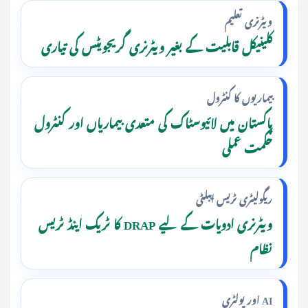
ویٹرنری تعلیم
کلینیکل قابلیت کے بغیر ویٹرنری گریجویٹس کی تیاری
بیماریوں کا کنٹرول
پاکستان میں لائیوسٹاک کی متعدی بیماریاں اور کنٹرول
حکمت عملی
ریگولیٹری ٹریس ایبلٹی
ویٹرنری ادویات کے لیے DRAP کا ٹریک اینڈ ٹریس
نظام
AI اور پولٹری