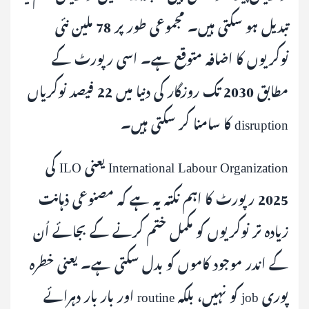
تبدیل ہو سکتی ہیں۔ مجموعی طور پر 78 ملین نئی
نوکریوں کا اضافہ متوقع ہے۔ اسی رپورٹ کے
مطابق 2030 تک روزگار کی دنیا میں 22 فیصد نوکریاں
disruption کا سامنا کر سکتی ہیں۔
International Labour Organization یعنی ILO کی
2025 رپورٹ کا اہم نکتہ یہ ہے کہ مصنوعی ذہانت
زیادہ تر نوکریوں کو مکمل ختم کرنے کے بجائے اُن
کے اندر موجود کاموں کو بدل سکتی ہے۔ یعنی خطرہ
پوری job کو نہیں، بلکہ routine اور بار بار دہرائے