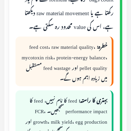
رکھتا ہے یا raw material movement دیکھتا
ہے، اس کی value محدود رہ سکتی ہے۔
خطرہ:
feed cost، raw material quality،
mycotoxin risk، protein-energy balance،
pellet quality اور feed wastage مستقبل
میں زیادہ اہم ہوں گے۔
بہتری کا راستہ:
feed کا نام نہیں، feed کا
performance impact سمجھیں۔ FCR،
growth، milk yield، egg production اور