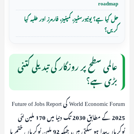
roadmap
حل کیا ہے؟ یونیورسٹیز، کمپنیز، فارمرز اور طلبہ کیا
کریں؟
عالمی سطح پر روزگار کی تبدیلی کتنی
بڑی ہے؟
World Economic Forum کی Future of Jobs Report
2025 کے مطابق 2030 تک دنیا میں 170 ملین نئی
نوکریاں پیدا ہو سکتی ہیں، جبکہ 92 ملین نوکریاں ختم یا