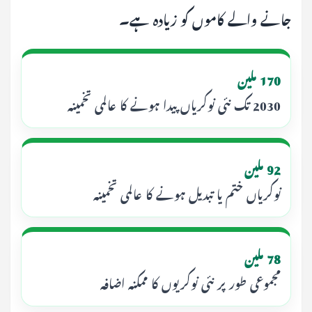
جانے والے کاموں کو زیادہ ہے۔
170 ملین
2030 تک نئی نوکریاں پیدا ہونے کا عالمی تخمینہ
92 ملین
نوکریاں ختم یا تبدیل ہونے کا عالمی تخمینہ
78 ملین
مجموعی طور پر نئی نوکریوں کا ممکنہ اضافہ