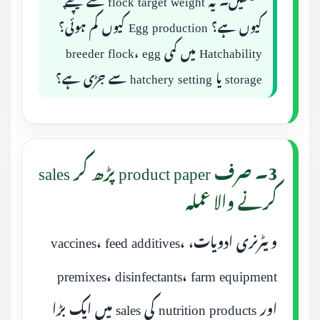
کیوں ہے؟ Egg production کیوں کم ہوئی؟
Hatchability میں کمی breeder flock، egg
storage یا hatchery setting سے جڑی ہے؟
3۔ صرف product paper پڑھ کر sales
کرنے والا عملہ
ویٹرنری ادویات، vaccines، feed additives،
premixes، disinfectants، farm equipment
اور nutrition products کی sales میں ایک بڑا