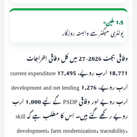
1.5 ملین+
پولٹری سیکٹر سے وابستہ روزگار
وفاقی بجٹ 2026-27 میں کل وفاقی اخراجات
18,771 ارب روپے، current expenditure 17,495
ارب روپے، development and net lending 1,276
ارب روپے اور وفاقی PSDP کے لیے 1,000 ارب
روپے رکھے گئے ہیں۔ اس کا مطلب ہے کہ skill
development، farm modernization، traceability،