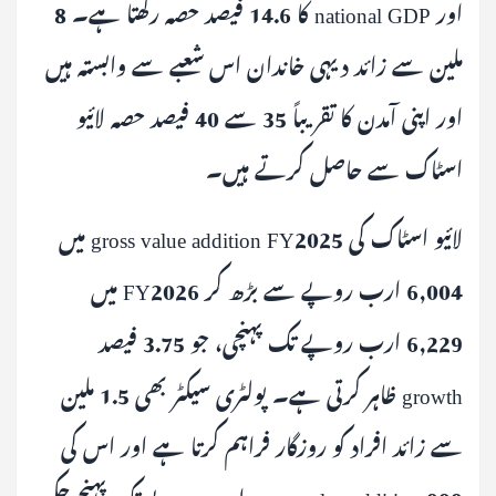
اور national GDP کا 14.6 فیصد حصہ رکھتا ہے۔ 8
ملین سے زائد دیہی خاندان اس شعبے سے وابستہ ہیں
اور اپنی آمدن کا تقریباً 35 سے 40 فیصد حصہ لائیو
اسٹاک سے حاصل کرتے ہیں۔
لائیو اسٹاک کی gross value addition FY2025 میں
6,004 ارب روپے سے بڑھ کر FY2026 میں
6,229 ارب روپے تک پہنچی، جو 3.75 فیصد
growth ظاہر کرتی ہے۔ پولٹری سیکٹر بھی 1.5 ملین
سے زائد افراد کو روزگار فراہم کرتا ہے اور اس کی
gross value addition 999 ارب روپے تک پہنچ چکی