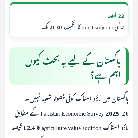
22 فیصد
عالمی job disruption کا تخمینہ، 2030 تک
پاکستان کے لیے یہ بحث کیوں
اہم ہے؟
پاکستان میں لائیو اسٹاک کوئی چھوٹا شعبہ نہیں۔
Pakistan Economic Survey 2025-26 کے مطابق
لائیو اسٹاک agriculture value addition کا 62.4 فیصد