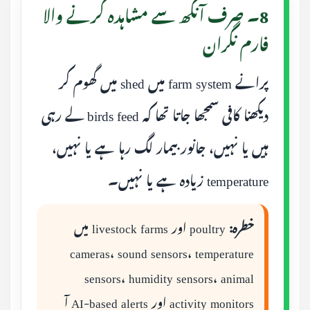
8۔ صرف آنکھ سے مشاہدہ کرنے والا
فارم نگران
پرانے farm system میں shed میں گھوم کر
دیکھنا کافی سمجھا جاتا تھا کہ birds feed لے رہی
ہیں یا نہیں، جانور بیمار لگ رہا ہے یا نہیں،
temperature زیادہ ہے یا نہیں۔
خطرہ:
poultry اور livestock farms میں
cameras، sound sensors، temperature
sensors، humidity sensors، animal
activity monitors اور AI-based alerts آ