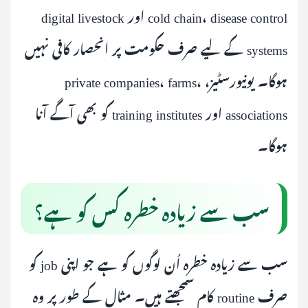
cold chain، disease control اور digital livestock
systems کے لیے صرف حکومت پر انحصار کافی نہیں
ہوگا۔ یونیورسٹیز، private companies، farms،
associations اور training institutes کو بھی آگے آنا
ہوگا۔
سب سے زیادہ خطرہ کس کو ہے؟
سب سے زیادہ خطرہ اُن لوگوں کو ہے جو اپنی job کو
صرف routine کام سمجھتے ہیں۔ مثال کے طور پر وہ