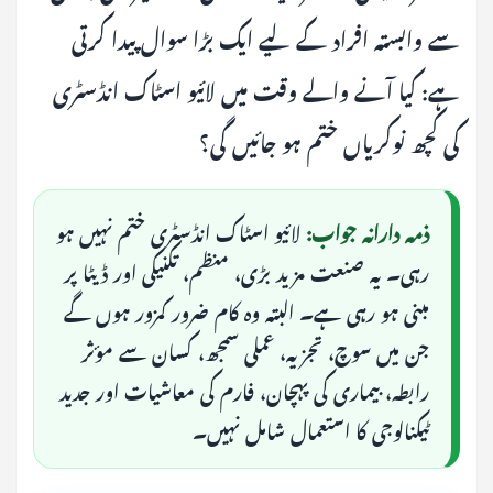
سے وابستہ افراد کے لیے ایک بڑا سوال پیدا کرتی
ہے: کیا آنے والے وقت میں لائیو اسٹاک انڈسٹری
کی کچھ نوکریاں ختم ہو جائیں گی؟
ذمہ دارانہ جواب:
لائیو اسٹاک انڈسٹری ختم نہیں ہو
رہی۔ یہ صنعت مزید بڑی، منظم، تکنیکی اور ڈیٹا پر
مبنی ہو رہی ہے۔ البتہ وہ کام ضرور کمزور ہوں گے
جن میں سوچ، تجزیہ، عملی سمجھ، کسان سے مؤثر
رابطہ، بیماری کی پہچان، فارم کی معاشیات اور جدید
ٹیکنالوجی کا استعمال شامل نہیں۔